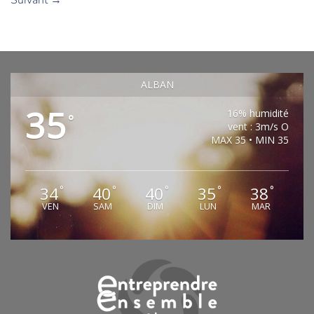
ALBAN
35
16% humidité
°
vent : 3m/s O
MAX 35 • MIN 35
34
40
40
35
38
°
°
°
°
°
VEN
SAM
DIM
LUN
MAR