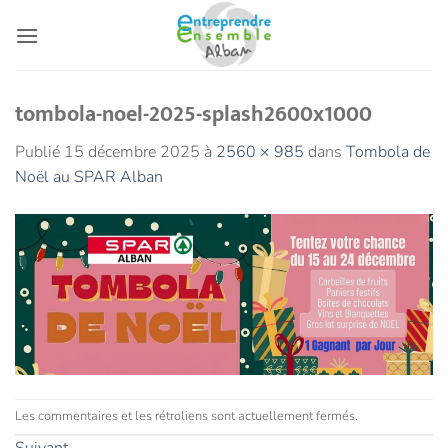
Passer
au
contenu
tombola-noel-2025-splash2600x1000
Publié
15 décembre 2025
à
2560 × 985
dans
Tombola de
Noël au SPAR Alban
Les commentaires et les rétroliens sont actuellement fermés.
Suivant
→