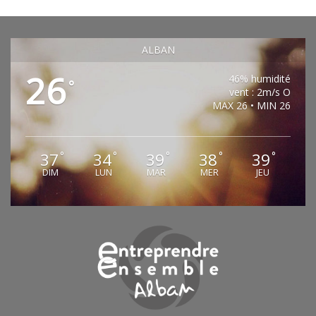
ALBAN
26
46% humidité
°
vent : 2m/s O
MAX 26 • MIN 26
37
34
39
38
39
°
°
°
°
°
DIM
LUN
MAR
MER
JEU