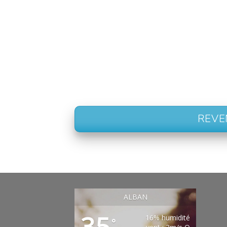
REVE
ALBAN
35
16% humidité
°