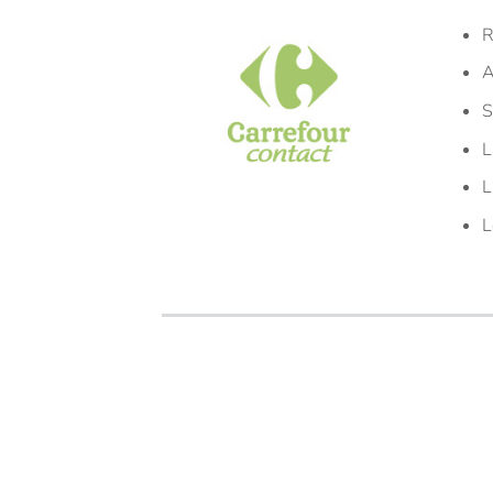
R
A
S
L
L
L