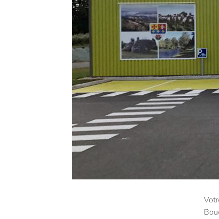
Votr
Bouc