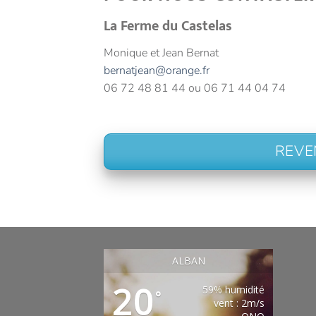
La Ferme du Castelas
Monique et Jean Bernat
bernatjean@orange.fr
06 72 48 81 44 ou 06 71 44 04 74
REVE
ALBAN
20
59% humidité
°
vent : 2m/s