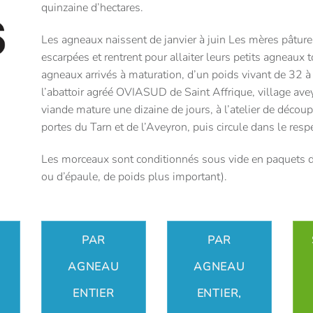
quinzaine d’hectares.
Les agneaux naissent de janvier à juin Les mères pâtur
escarpées et rentrent pour allaiter leurs petits agneaux 
agneaux arrivés à maturation, d’un poids vivant de 32 à 
l’abattoir agréé OVIASUD de Saint Affrique, village ave
viande mature une dizaine de jours, à l’atelier de déco
portes du Tarn et de l’Aveyron, puis circule dans le respe
Les morceaux sont conditionnés sous vide en paquets d
ou d’épaule, de poids plus important).
PAR
PAR
AGNEAU
AGNEAU
ENTIER
ENTIER,