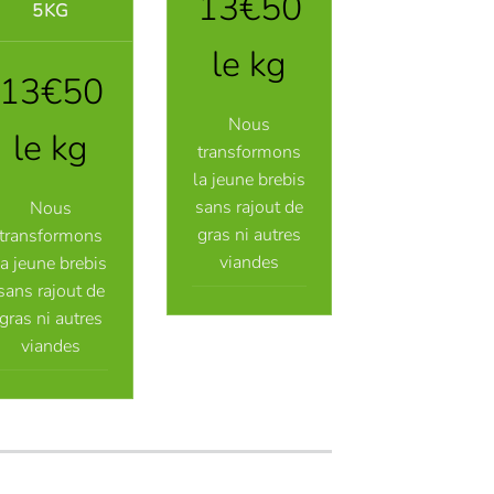
13€50
5KG
le kg
13€50
Nous
le kg
transformons
la jeune brebis
sans rajout de
Nous
gras ni autres
transformons
viandes
la jeune brebis
sans rajout de
gras ni autres
viandes