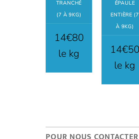
TRANCHÉ
ÉPAULE
(7 À 9KG)
ENTIÈRE (7
À 9KG)
14€80
14€5
le kg
le kg
POUR NOUS CONTACTER