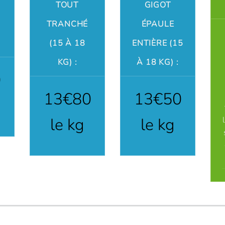
TOUT
GIGOT
TRANCHÉ
ÉPAULE
(15 À 18
ENTIÈRE (15
KG) :
À 18 KG) :
0
13€80
13€50
le kg
le kg