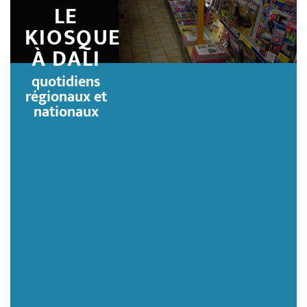
LE
KIOSQUE
À DALI
quotidiens
régionaux et
nationaux