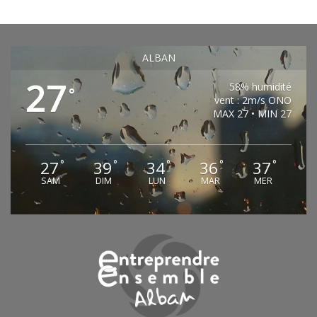
ALBAN
27
58% humidité
°
vent : 2m/s ONO
MAX 27 • MIN 27
27
39
34
36
37
°
°
°
°
°
SAM
DIM
LUN
MAR
MER