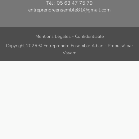
Tél : 05 63 47 75 79
entreprendreensemble81@gmail.com
Mentions Légales
-
Confidentialité
Copyright 2026 ©
Entreprendre Ensemble Alban
- Propulsé par
Vayam