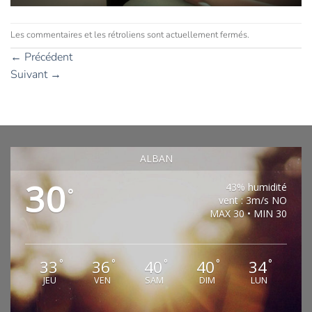
Les commentaires et les rétroliens sont actuellement fermés.
←
Précédent
Suivant
→
ALBAN
30
43% humidité
°
vent : 3m/s NO
MAX 30 • MIN 30
33
36
40
40
34
°
°
°
°
°
JEU
VEN
SAM
DIM
LUN