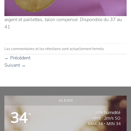
argent et paillettes, talon compensé. Disponible du 37 au
41
Les commentaires et les rétroliens sont actuellement fermés.
←
Précédent
Suivant
→
ALBAN
34
18% humidité
°
vent : 2m/s SO
MAX 34 • MIN 34