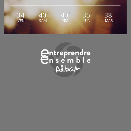
34
40
40
35
38
°
°
°
°
°
VEN
SAM
DIM
LUN
MAR