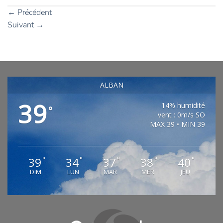
←
Précédent
Suivant
→
ALBAN
39
14% humidité
°
vent : 0m/s SO
MAX 39 • MIN 39
39
34
37
38
40
°
°
°
°
°
DIM
LUN
MAR
MER
JEU