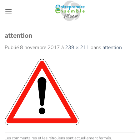
Passer
au
contenu
attention
Publié
8 novembre 2017
à
239 × 211
dans
attention
Les commentaires et les rétroliens sont actuellement fermés.