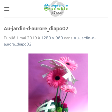
Passer
au
contenu
Au-jardin-d-aurore_diapo02
Publié
1 mai 2019
à
1280 × 960
dans
Au-jardin-d-
aurore_diapo02