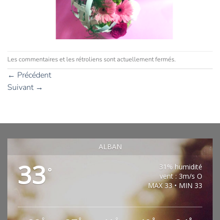
Les commentaires et les rétroliens sont actuellement fermés.
←
Précédent
Suivant
→
ALBAN
33
31% humidité
°
vent : 3m/s O
MAX 33 • MIN 33