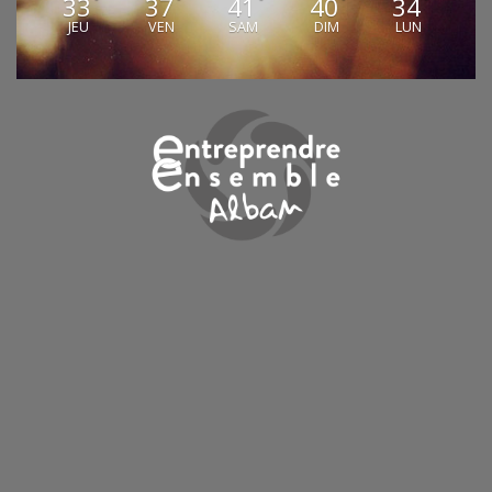
33
37
41
40
34
°
°
°
°
°
JEU
VEN
SAM
DIM
LUN