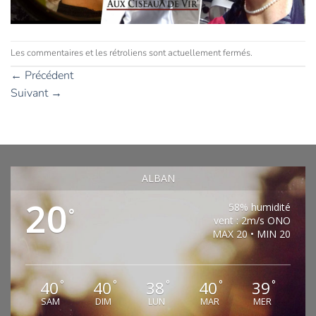
Les commentaires et les rétroliens sont actuellement fermés.
←
Précédent
Suivant
→
ALBAN
20
58% humidité
°
vent : 2m/s ONO
MAX 20 • MIN 20
40
40
38
40
39
°
°
°
°
°
SAM
DIM
LUN
MAR
MER