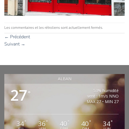
Les commentaires et les rétroliens sont actuellement fermés.
←
Précédent
Suivant
→
ALBAN
27
53% humidité
°
vent : 1m/s NNO
MAX 27 • MIN 27
34
36
40
40
34
°
°
°
°
°
JEU
VEN
SAM
DIM
LUN