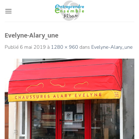
Passer
au
contenu
Evelyne-Alary_une
Publié
6 mai 2019
à
1280 × 960
dans
Evelyne-Alary_une