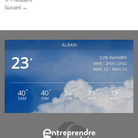
Suivant
→
ALBAN
23
52% humidité
°
vent : 2m/s ONO
MAX 23 • MIN 23
40
40
36
39
39
°
°
°
°
°
SAM
DIM
LUN
MAR
MER