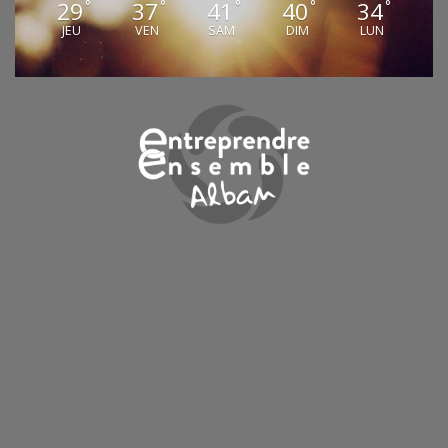
29
37
41
40
34
°
°
°
°
°
JEU
VEN
SAM
DIM
LUN