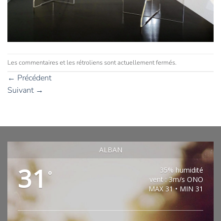
Les commentaires et les rétroliens sont actuellement fermés.
←
Précédent
Suivant
→
ALBAN
31
35% humidité
°
vent : 3m/s ONO
MAX 31 • MIN 31