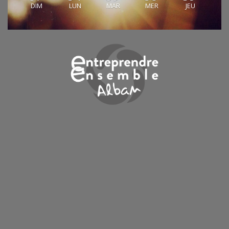
DIM
LUN
MAR
MER
JEU