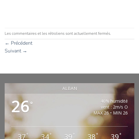
Les commentaires et les rétroliens sont actuellement fermés.
←
Précédent
Suivant
→
ALBAN
26
46% humidité
°
vent : 2m/s O
MAX 26 • MIN 26
37
34
39
38
39
°
°
°
°
°