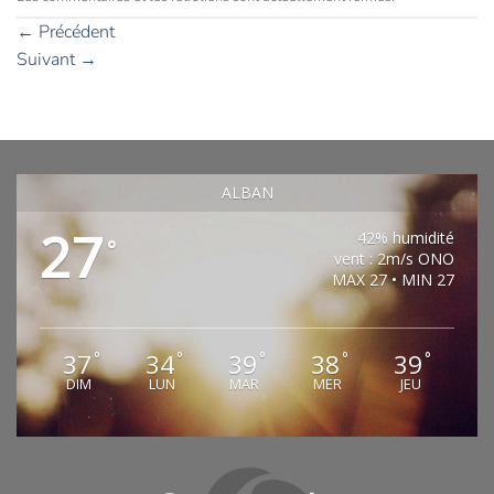
←
Précédent
Suivant
→
ALBAN
27
42% humidité
°
vent : 2m/s ONO
MAX 27 • MIN 27
37
34
39
38
39
°
°
°
°
°
DIM
LUN
MAR
MER
JEU