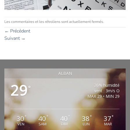
Les commentaires et les rétroliens sont actuellement fermés.
←
Précédent
Suivant
→
ALBAN
29
26% humidité
°
vent : 3m/s O
MAX 29 • MIN 29
30
40
40
38
37
°
°
°
°
°
VEN
SAM
DIM
LUN
MAR