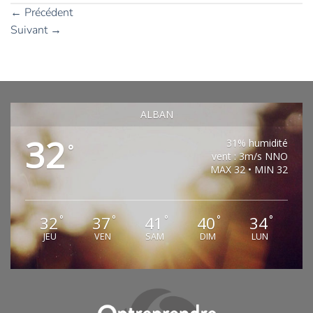
←
Précédent
Suivant
→
ALBAN
32
31% humidité
°
vent : 3m/s NNO
MAX 32 • MIN 32
32
37
41
40
34
°
°
°
°
°
JEU
VEN
SAM
DIM
LUN