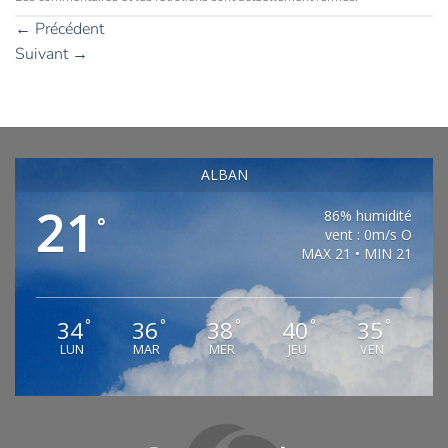
←
Précédent
Suivant
→
ALBAN
21
86% humidité
°
vent : 0m/s O
MAX 21 • MIN 21
34
36
38
40
35
°
°
°
°
°
LUN
MAR
MER
JEU
VEN