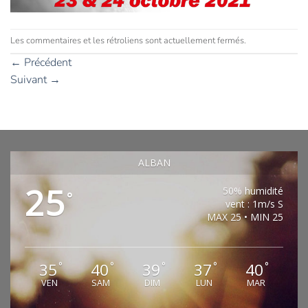
Les commentaires et les rétroliens sont actuellement fermés.
←
Précédent
Suivant
→
ALBAN
25
50% humidité
°
vent : 1m/s S
MAX 25 • MIN 25
35
40
39
37
40
°
°
°
°
°
VEN
SAM
DIM
LUN
MAR