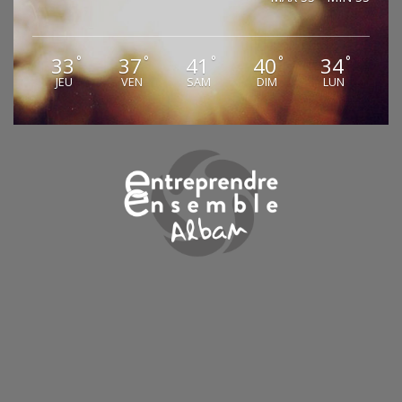
33
37
41
40
34
°
°
°
°
°
JEU
VEN
SAM
DIM
LUN