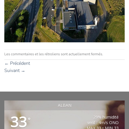
Les commentaires et les rétroliens sont actuellement fermés.
←
Précédent
Suivant
→
ALBAN
33
29% humidité
°
vent : 4m/s ONO
MAX 33 • MIN 33