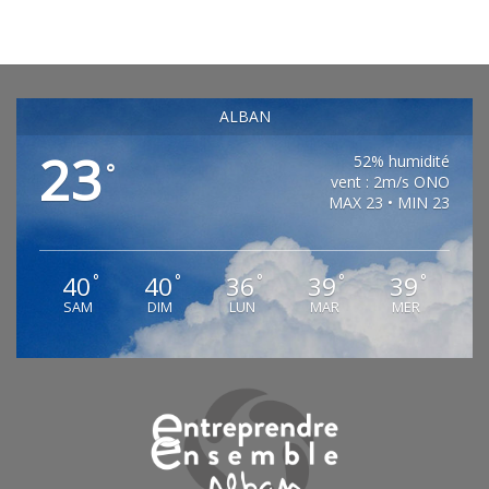
ALBAN
23
52% humidité
°
vent : 2m/s ONO
MAX 23 • MIN 23
40
40
36
39
39
°
°
°
°
°
SAM
DIM
LUN
MAR
MER