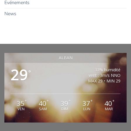
Evénements
News
ALBAN
29
33% humidité
°
vent : 3m/s NNO
MAX 29 • MIN 29
35
40
39
37
40
°
°
°
°
°
VEN
SAM
DIM
LUN
MAR