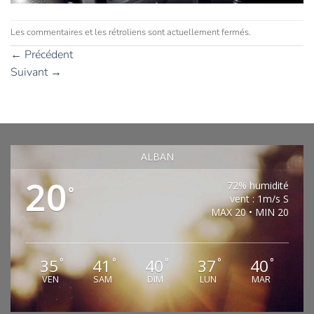
Les commentaires et les rétroliens sont actuellement fermés.
←
Précédent
Suivant
→
ALBAN
20
72% humidité
°
vent : 1m/s S
MAX 20 • MIN 20
35
41
40
37
40
°
°
°
°
°
VEN
SAM
DIM
LUN
MAR