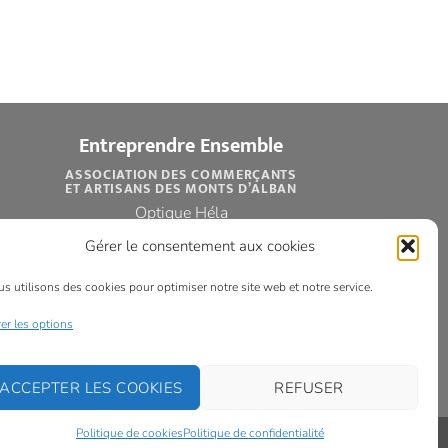
Entreprendre Ensemble
ASSOCIATION DES COMMERÇANTS
ET ARTISANS DES MONTS D’ALBAN
Optique Héla
33 avenue d’Albi
Gérer le consentement aux cookies
81250 ALBAN
Tél : 05 63 47 75 79
s utilisons des cookies pour optimiser notre site web et notre service.
entreprendreensemble81@gmail.com
er les options
ACCEPTER LES COOKIES
REFUSER
Politique de cookies
Politique de confidentialité
Mentions Légales
-
Confidentialité