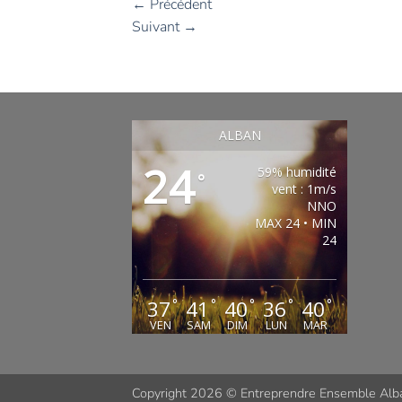
←
Précédent
Suivant
→
ALBAN
24
59% humidité
°
vent : 1m/s
NNO
MAX 24 • MIN
24
37
41
40
36
40
°
°
°
°
°
VEN
SAM
DIM
LUN
MAR
Copyright 2026 ©
Entreprendre Ensemble Alb