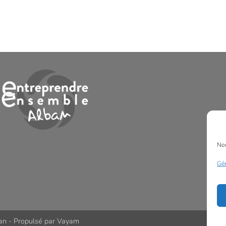
Nou
Gér
an
- Propulsé par
Vayam