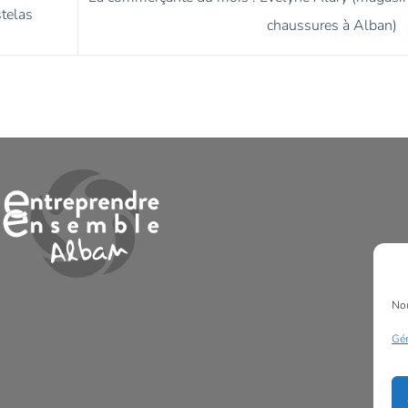
telas
chaussures à Alban)
Nou
Gér