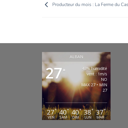
Producteur du mois : La Ferme du Cas
ALBAN
27
43% humidité
°
vent : 1m/s
NO
MAX 27 • MIN
27
27
40
40
38
37
°
°
°
°
°
VEN
SAM
DIM
LUN
MAR