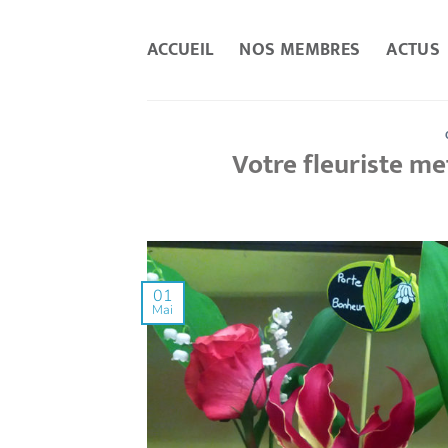
Passer
au
ACCUEIL
NOS MEMBRES
ACTUS
contenu
Votre fleuriste met
01
Mai