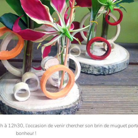
9h à 12h30, l’occasion de venir chercher son brin de muguet port
bonheur !