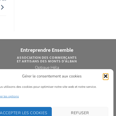
Entreprendre Ensemble
ASSOCIATION DES COMMERÇANTS
ET ARTISANS DES MONTS D’ALBAN
Optique Héla
33 avenue d’Albi
Gérer le consentement aux cookies
81250 ALBAN
Tél : 05 63 47 75 79
s utilisons des cookies pour optimiser notre site web et notre service.
entreprendreensemble81@gmail.com
er les options
ACCEPTER LES COOKIES
REFUSER