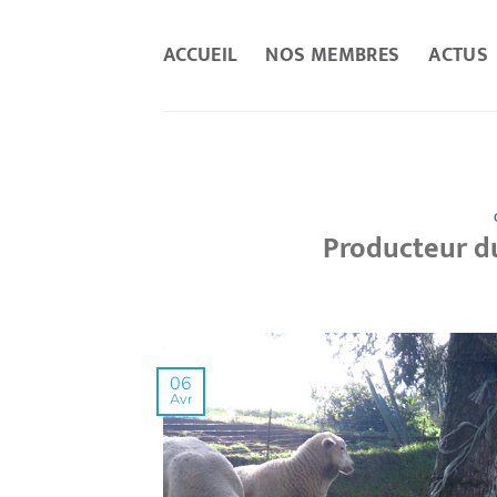
Passer
au
ACCUEIL
NOS MEMBRES
ACTUS
contenu
Producteur du
06
Avr