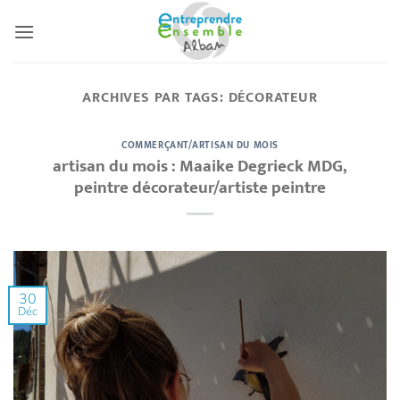
Passer
au
contenu
ARCHIVES PAR TAGS:
DÉCORATEUR
COMMERÇANT/ARTISAN DU MOIS
artisan du mois : Maaike Degrieck MDG,
peintre décorateur/artiste peintre
30
Déc