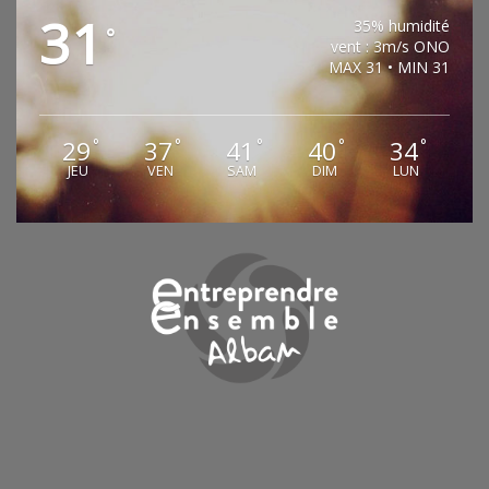
31
35% humidité
°
vent : 3m/s ONO
MAX 31 • MIN 31
29
37
41
40
34
°
°
°
°
°
JEU
VEN
SAM
DIM
LUN