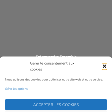
Entreprendre Ensemble
Gérer le consentement aux
ASSOCIATION DES COMMERÇANTS ET ARTISANS DES MONTS
D’ALBAN
cookies
Optique Héla
33 avenue d’Albi
Nous utilisons des cookies pour optimiser notre site web et notre service.
81250 ALBAN
Gérer les options
Tél : 05 63 47 75 79
entreprendreensemble81@gmail.com
ACCEPTER LES COOKIES