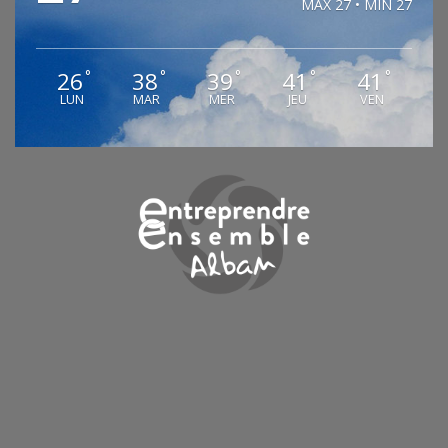
MAX 27 • MIN 27
26
38
39
41
41
°
°
°
°
°
LUN
MAR
MER
JEU
VEN