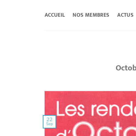
Passer
au
ACCUEIL
NOS MEMBRES
ACTUS
contenu
Octob
22
Sep