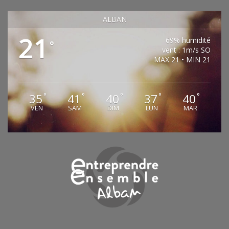
ALBAN
21
69% humidité
°
vent : 1m/s SO
MAX 21 • MIN 21
35
41
40
37
40
°
°
°
°
°
VEN
SAM
DIM
LUN
MAR